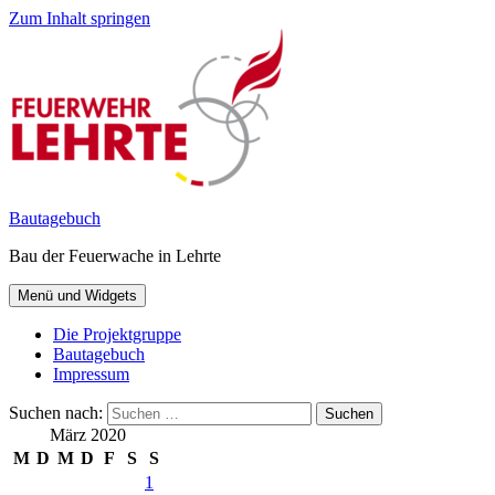
Zum Inhalt springen
Bautagebuch
Bau der Feuerwache in Lehrte
Menü und Widgets
Die Projektgruppe
Bautagebuch
Impressum
Suchen nach:
März 2020
M
D
M
D
F
S
S
1