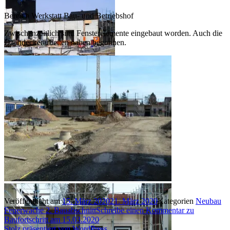
Bereich Werkstatt Bau- und Betriebshof
Zwischenzeitlich sind Fensterelemente eingebaut worden. Auch die
Dachdeckerarbeiten haben begonnen.
Veröffentlicht am
15. März 2020
21. März 2020
Kategorien
Neubau
Feuerwache 2. Bauabschnitt
Schreibe einen Kommentar
zu
Baufortschritt am 15.03.2020
Stolz präsentiert von WordPress