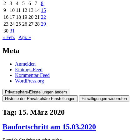
2
3
4
5
6
7
8
9
10
11
12
13
14
15
16
17
18
19
20
21
22
23
24
25
26
27
28
29
30
31
« Feb.
Apr. »
Meta
Anmelden
Eintrags-Feed
Kommentar-Feed
WordPress.org
Privatsphäre-Einstellungen ändern
Historie der Privatsphäre-Einstellungen
Einwilligungen widerrufen
Tag:
15. März 2020
Baufortschritt am 15.03.2020