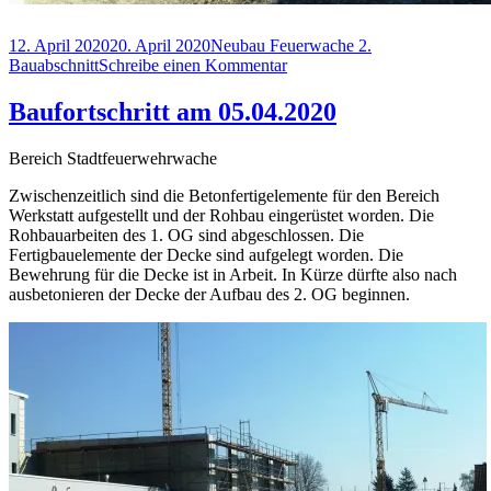
Veröffentlicht
Kategorien
12. April 2020
20. April 2020
Neubau Feuerwache 2.
am
zu
Bauabschnitt
Schreibe einen Kommentar
Baufortschritt
am
Baufortschritt am 05.04.2020
12.04.2020
Bereich Stadtfeuerwehrwache
Zwischenzeitlich sind die Betonfertigelemente für den Bereich
Werkstatt aufgestellt und der Rohbau eingerüstet worden. Die
Rohbauarbeiten des 1. OG sind abgeschlossen. Die
Fertigbauelemente der Decke sind aufgelegt worden. Die
Bewehrung für die Decke ist in Arbeit. In Kürze dürfte also nach
ausbetonieren der Decke der Aufbau des 2. OG beginnen.