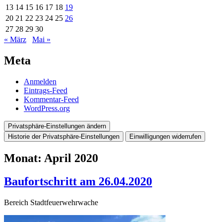
13
14
15
16
17
18
19
20
21
22
23
24
25
26
27
28
29
30
« März
Mai »
Meta
Anmelden
Eintrags-Feed
Kommentar-Feed
WordPress.org
Privatsphäre-Einstellungen ändern
Historie der Privatsphäre-Einstellungen
Einwilligungen widerrufen
Monat:
April 2020
Baufortschritt am 26.04.2020
Bereich Stadtfeuerwehrwache