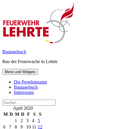
Zum
Inhalt
springen
Bautagebuch
Bau der Feuerwache in Lehrte
Menü und Widgets
Die Projektgruppe
Bautagebuch
Impressum
Suchen
nach:
April 2020
M
D
M
D
F
S
S
1
2
3
4
5
6
7
8
9
10
11
12