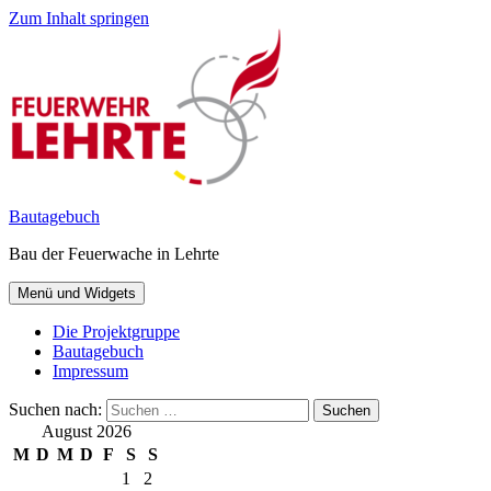
Zum Inhalt springen
Bautagebuch
Bau der Feuerwache in Lehrte
Menü und Widgets
Die Projektgruppe
Bautagebuch
Impressum
Suchen nach:
August 2026
M
D
M
D
F
S
S
1
2