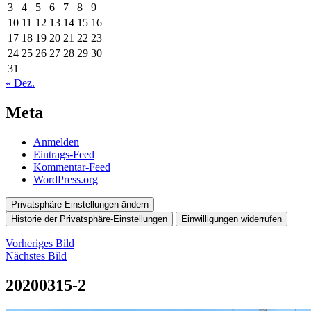
3
4
5
6
7
8
9
10
11
12
13
14
15
16
17
18
19
20
21
22
23
24
25
26
27
28
29
30
31
« Dez.
Meta
Anmelden
Eintrags-Feed
Kommentar-Feed
WordPress.org
Privatsphäre-Einstellungen ändern
Historie der Privatsphäre-Einstellungen
Einwilligungen widerrufen
Vorheriges Bild
Nächstes Bild
20200315-2