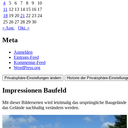
4
5
6
7
8
9
10
11
12
13
14
15
16
17
18
19
20
21
22
23
24
25
26
27
28
29
30
« Aug.
Okt. »
Meta
Anmelden
Eintrags-Feed
Kommentar-Feed
WordPress.org
Privatsphäre-Einstellungen ändern
Historie der Privatsphäre-Einstellung
Impressionen Baufeld
Mit dieser Bilderserien wird letztmalig das ursprüngliche Baugelän
das Gelände nachhaltig verändern werden.