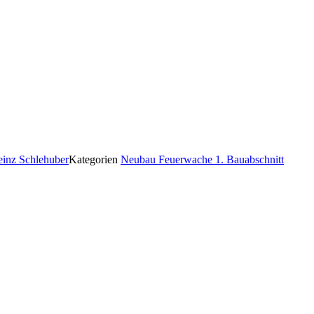
einz Schlehuber
Kategorien
Neubau Feuerwache 1. Bauabschnitt