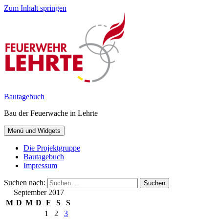
Zum Inhalt springen
Bautagebuch
Bau der Feuerwache in Lehrte
Menü und Widgets
Die Projektgruppe
Bautagebuch
Impressum
Suchen nach:
September 2017
M
D
M
D
F
S
S
1
2
3