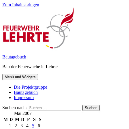
Zum Inhalt springen
Bautagebuch
Bau der Feuerwache in Lehrte
Menü und Widgets
Die Projektgruppe
Bautagebuch
Impressum
Suchen nach:
Mai 2007
M
D
M
D
F
S
S
1
2
3
4
5
6