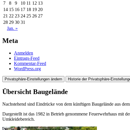
7
8
9
10
11
12
13
14
15
16
17
18
19
20
21
22
23
24
25
26
27
28
29
30
31
Jan. »
Meta
Anmelden
Eintrags-Feed
Kommentar-Feed
WordPress.org
Privatsphäre-Einstellungen ändern
Historie der Privatsphäre-Einstellung
Übersicht Baugelände
Nachstehend sind Eindrücke von dem künftigen Baugelände aus dem J
Dargestellt ist das 1982 in Betrieb genommene Feuerwehrhaus mit d
Umkleidebereich.