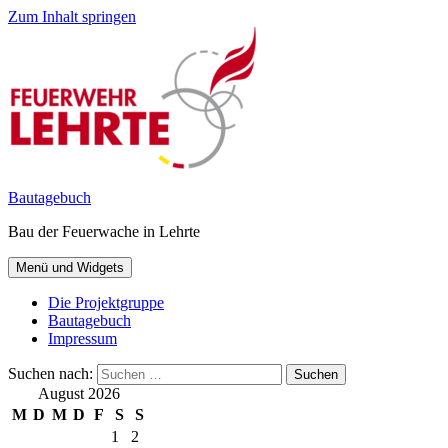
Zum Inhalt springen
Bautagebuch
Bau der Feuerwache in Lehrte
Menü und Widgets
Die Projektgruppe
Bautagebuch
Impressum
Suchen nach:
August 2026
M
D
M
D
F
S
S
1
2