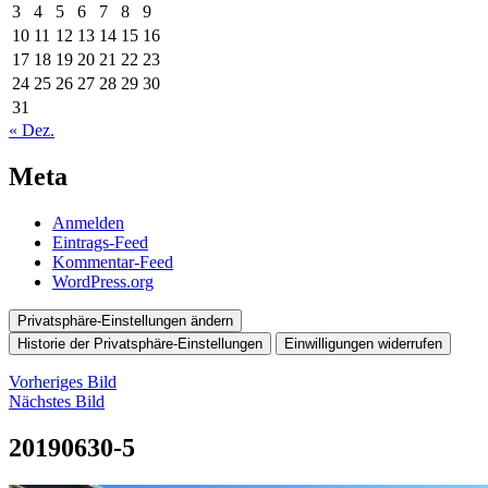
3
4
5
6
7
8
9
10
11
12
13
14
15
16
17
18
19
20
21
22
23
24
25
26
27
28
29
30
31
« Dez.
Meta
Anmelden
Eintrags-Feed
Kommentar-Feed
WordPress.org
Privatsphäre-Einstellungen ändern
Historie der Privatsphäre-Einstellungen
Einwilligungen widerrufen
Vorheriges Bild
Nächstes Bild
20190630-5