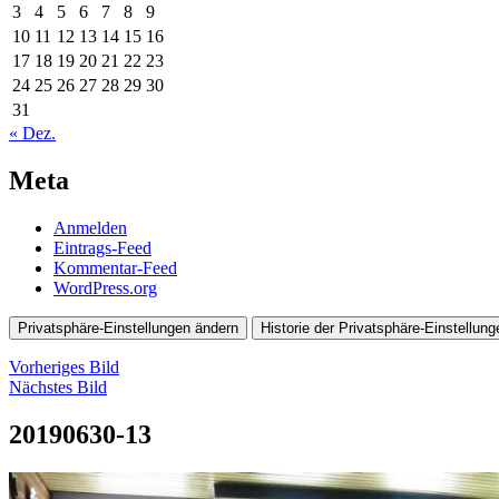
3
4
5
6
7
8
9
10
11
12
13
14
15
16
17
18
19
20
21
22
23
24
25
26
27
28
29
30
31
« Dez.
Meta
Anmelden
Eintrags-Feed
Kommentar-Feed
WordPress.org
Privatsphäre-Einstellungen ändern
Historie der Privatsphäre-Einstellung
Vorheriges Bild
Nächstes Bild
20190630-13