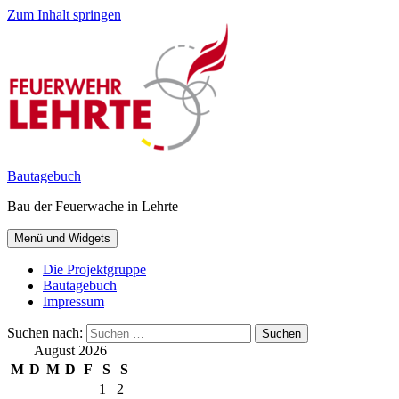
Zum Inhalt springen
Bautagebuch
Bau der Feuerwache in Lehrte
Menü und Widgets
Die Projektgruppe
Bautagebuch
Impressum
Suchen nach:
August 2026
M
D
M
D
F
S
S
1
2