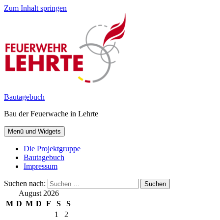
Zum Inhalt springen
Bautagebuch
Bau der Feuerwache in Lehrte
Menü und Widgets
Die Projektgruppe
Bautagebuch
Impressum
Suchen nach:
August 2026
M
D
M
D
F
S
S
1
2