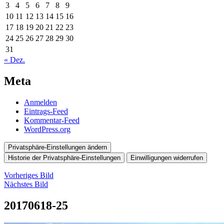
3
4
5
6
7
8
9
10
11
12
13
14
15
16
17
18
19
20
21
22
23
24
25
26
27
28
29
30
31
« Dez.
Meta
Anmelden
Eintrags-Feed
Kommentar-Feed
WordPress.org
Privatsphäre-Einstellungen ändern
Historie der Privatsphäre-Einstellungen
Einwilligungen widerrufen
Vorheriges Bild
Nächstes Bild
20170618-25