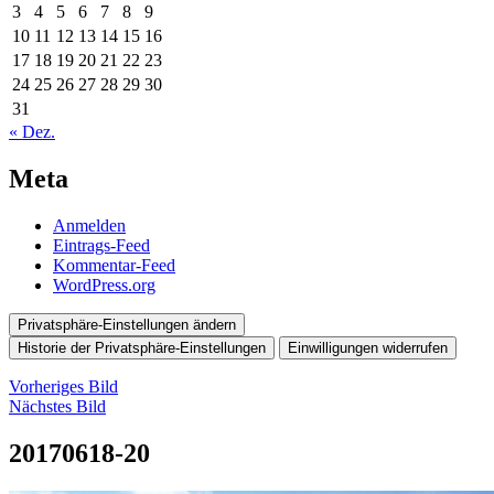
3
4
5
6
7
8
9
10
11
12
13
14
15
16
17
18
19
20
21
22
23
24
25
26
27
28
29
30
31
« Dez.
Meta
Anmelden
Eintrags-Feed
Kommentar-Feed
WordPress.org
Privatsphäre-Einstellungen ändern
Historie der Privatsphäre-Einstellungen
Einwilligungen widerrufen
Vorheriges Bild
Nächstes Bild
20170618-20