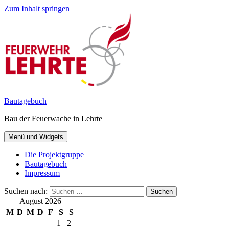
Zum Inhalt springen
Bautagebuch
Bau der Feuerwache in Lehrte
Menü und Widgets
Die Projektgruppe
Bautagebuch
Impressum
Suchen nach:
August 2026
M
D
M
D
F
S
S
1
2