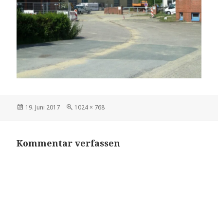
Veröffentlicht
Volle
19. Juni 2017
1024 × 768
am
Größe
Kommentar verfassen