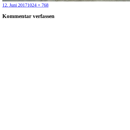
Veröffentlicht
Volle
12. Juni 2017
1024 × 768
am
Größe
Kommentar verfassen