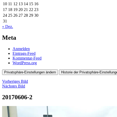
10
11
12
13
14
15
16
17
18
19
20
21
22
23
24
25
26
27
28
29
30
31
« Dez.
Meta
Anmelden
Eintrags-Feed
Kommentar-Feed
WordPress.org
Privatsphäre-Einstellungen ändern
Historie der Privatsphäre-Einstellung
Vorheriges Bild
Nächstes Bild
20170606-2