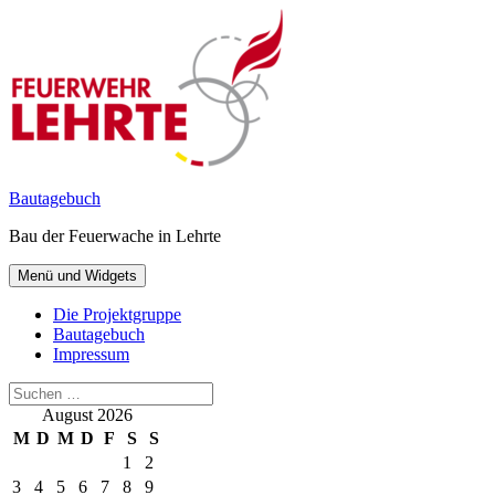
Zum
Inhalt
springen
Bautagebuch
Bau der Feuerwache in Lehrte
Menü und Widgets
Die Projektgruppe
Bautagebuch
Impressum
Suchen
nach:
August 2026
M
D
M
D
F
S
S
1
2
3
4
5
6
7
8
9