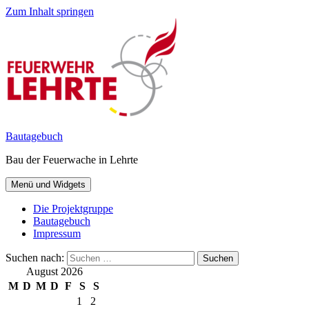
Zum Inhalt springen
Bautagebuch
Bau der Feuerwache in Lehrte
Menü und Widgets
Die Projektgruppe
Bautagebuch
Impressum
Suchen nach:
August 2026
M
D
M
D
F
S
S
1
2