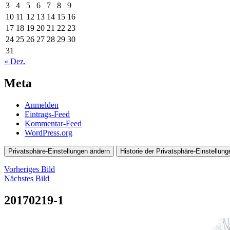
3
4
5
6
7
8
9
10
11
12
13
14
15
16
17
18
19
20
21
22
23
24
25
26
27
28
29
30
31
« Dez.
Meta
Anmelden
Eintrags-Feed
Kommentar-Feed
WordPress.org
Privatsphäre-Einstellungen ändern
Historie der Privatsphäre-Einstellung
Vorheriges Bild
Nächstes Bild
20170219-1