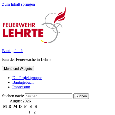
Zum Inhalt springen
Bautagebuch
Bau der Feuerwache in Lehrte
Menü und Widgets
Die Projektgruppe
Bautagebuch
Impressum
Suchen nach:
August 2026
M
D
M
D
F
S
S
1
2