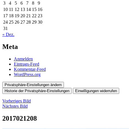
3
4
5
6
7
8
9
10
11
12
13
14
15
16
17
18
19
20
21
22
23
24
25
26
27
28
29
30
31
« Dez.
Meta
Anmelden
Eintrags-Feed
Kommentar-Feed
WordPress.org
Privatsphäre-Einstellungen ändern
Historie der Privatsphäre-Einstellungen
Einwilligungen widerrufen
Vorheriges Bild
Nächstes Bild
2017021208